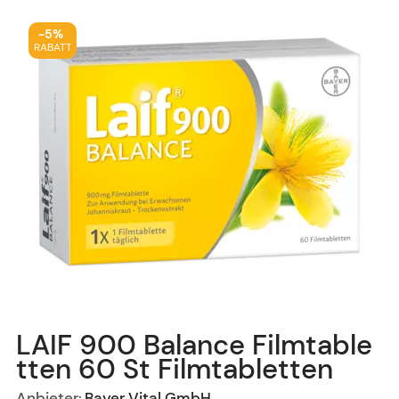
-
5%
RABATT
LAIF 900 Balance Filmtable
tten
60 St
Filmtabletten
Anbieter:
Bayer Vital GmbH