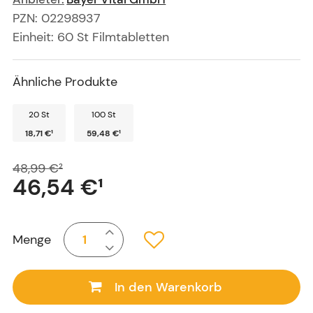
PZN
:
02298937
Einheit:
60
St
Filmtabletten
Ähnliche Produkte
20 St
100 St
18,71 €
¹
59,48 €
¹
48,99 €
²
46,54 €
¹
Menge
In den Warenkorb