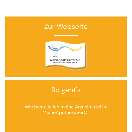
Zur Webseite
So geht's
Wie bestelle ich meine Arzneimittel im
MeineApothekeVorOrt