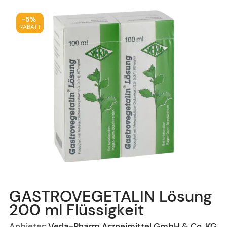
-
5%
RABATT
GASTROVEGETALIN Lösung
200 ml
Flüssigkeit
Anbieter:
Verla-Pharm Arzneimittel GmbH & Co. KG