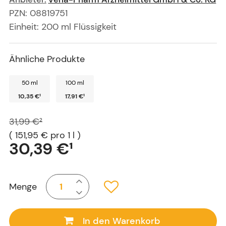
PZN
:
08819751
Einheit:
200
ml
Flüssigkeit
Ähnliche Produkte
50 ml
100 ml
10,35 €
¹
17,91 €
¹
31,99 €
²
(
151,95 €
pro 1 l
)
30,39 €
¹
Menge
In den Warenkorb