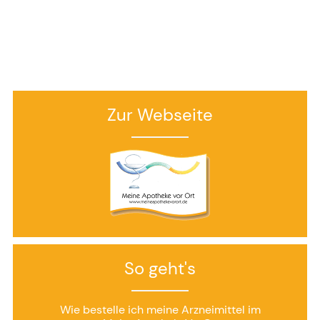
Zur Webseite
So geht's
Wie bestelle ich meine Arzneimittel im