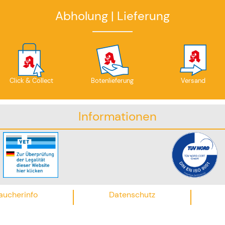
Abholung | Lieferung
Click & Collect
Botenlieferung
Versand
Informationen
aucherinfo
Datenschutz