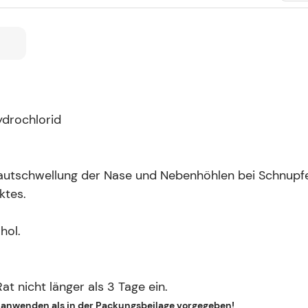
ydrochlorid
tschwellung der Nase und Nebenhöhlen bei Schnupfen
ktes.
hol.
t nicht länger als 3 Tage ein.
r anwenden als in der Packungsbeilage vorgegeben!