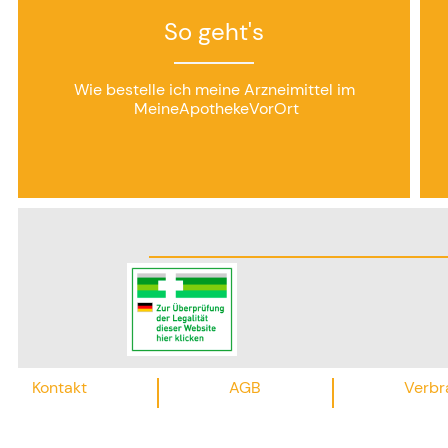
So geht's
Wie bestelle ich meine Arzneimittel im
MeineApothekeVorOrt
Kontakt
AGB
Verbr