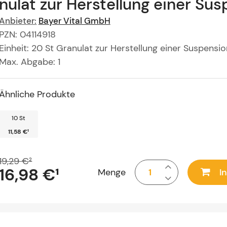
nulat zur Herstellung einer S
Anbieter:
Bayer Vital GmbH
PZN
:
04114918
Einheit:
20
St
Granulat zur Herstellung einer Suspens
Max. Abgabe:
1
Ähnliche Produkte
10 St
11,58 €
¹
19,29 €
²
16,98 €
¹
Menge
I