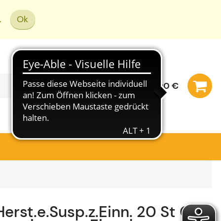
.
Ok
0,00 €
erst.e.Susp.z.Einn.
20 St
Gra