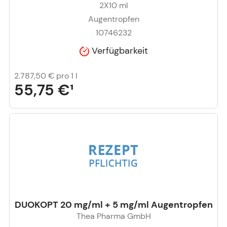
2X10
ml
Augentropfen
10746232
Verfügbarkeit
2.787,50 €
pro 1 l
55,75 €
¹
DUOKOPT 20 mg/ml + 5 mg/ml Augentropfen
Thea Pharma GmbH