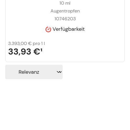
10
ml
Augentropfen
10746203
Verfügbarkeit
3.393,00 €
pro 1 l
33,93 €
¹