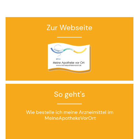
Zur Webseite
So geht's
Wie bestelle ich meine Arzneimittel im
MeineApothekeVorOrt