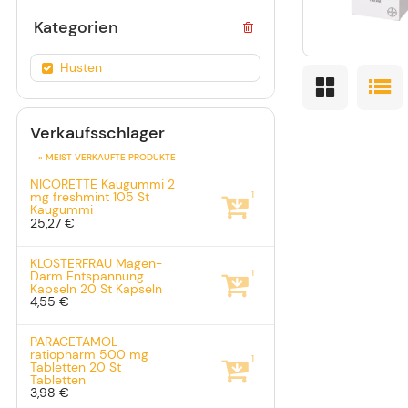
Kategorien
Husten
Verkaufsschlager
» MEIST VERKAUFTE PRODUKTE
NICORETTE Kaugummi 2
1
mg freshmint
105 St
Kaugummi
25,27 €
KLOSTERFRAU Magen-
1
Darm Entspannung
Kapseln
20 St
Kapseln
4,55 €
PARACETAMOL-
ratiopharm 500 mg
1
Tabletten
20 St
Tabletten
3,98 €