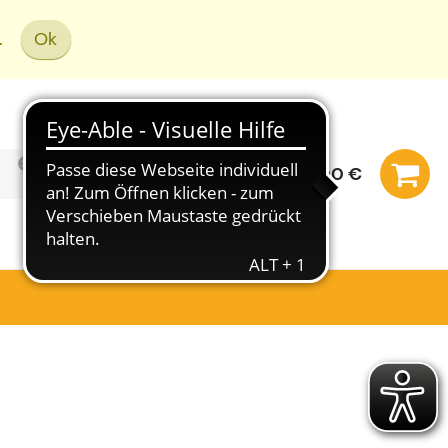
.
Ok
0,00 €