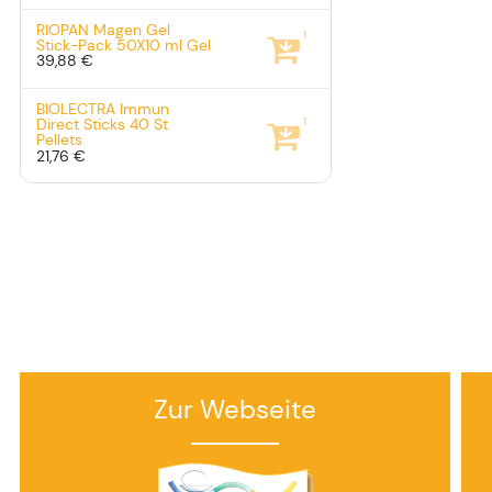
RIOPAN Magen Gel
1
Stick-Pack
50X10 ml
Gel
39,88 €
BIOLECTRA Immun
1
Direct Sticks
40 St
Pellets
21,76 €
Zur Webseite