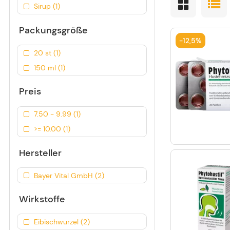
Sirup (1)
Packungsgröße
-
12,5%
20 st (1)
150 ml (1)
Preis
7.50 - 9.99 (1)
>= 10.00 (1)
Hersteller
Bayer Vital GmbH (2)
Wirkstoffe
Eibischwurzel (2)