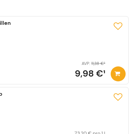
illen
AVP
:
11,38 €
²
9,98 €
¹
p
73,20 €
pro 1 l