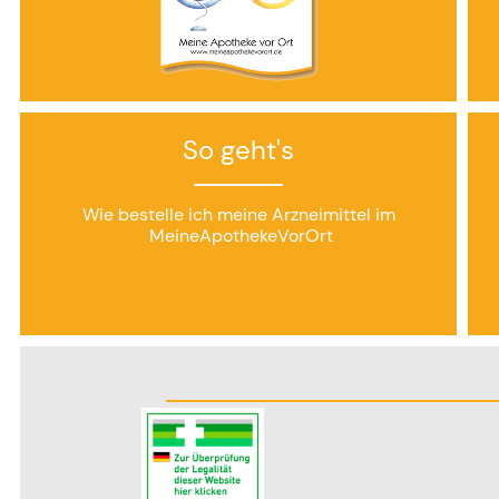
So geht's
Wie bestelle ich meine Arzneimittel im
MeineApothekeVorOrt