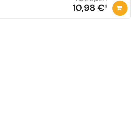
10,98 €
¹