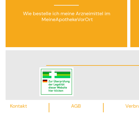
Wie bestelle ich meine Arzneimittel im
MeineApothekeVorOrt
Kontakt
AGB
Verbr