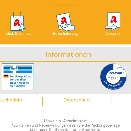
Click & Collect
Botenlieferung
Versand
Informationen
aucherinfo
Datenschutz
Hinweis zu Arzneimitteln:
*Zu Risiken und Nebenwirkungen lesen Sie die Packungsbeilage
und fragen Sie Ihren Arzt oder Apotheker.