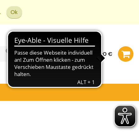
.
Ok
0,00 €