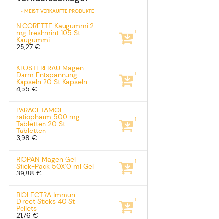
» MEIST VERKAUFTE PRODUKTE
NICORETTE Kaugummi 2
1
mg freshmint
105 St
Kaugummi
25,27 €
KLOSTERFRAU Magen-
1
Darm Entspannung
Kapseln
20 St
Kapseln
4,55 €
PARACETAMOL-
ratiopharm 500 mg
1
Tabletten
20 St
Tabletten
3,98 €
RIOPAN Magen Gel
1
Stick-Pack
50X10 ml
Gel
39,88 €
BIOLECTRA Immun
1
Direct Sticks
40 St
Pellets
21,76 €