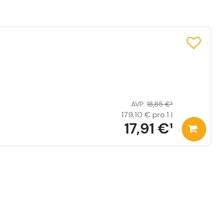
AVP
:
18,85 €
²
179,10 €
pro 1 l
17,91 €
¹