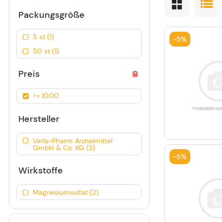
Packungsgröße
5 st (1)
-
5%
50 st (1)
Preis
>= 10.00
Hersteller
Verla-Pharm Arzneimittel
GmbH & Co. KG (2)
-
5%
Wirkstoffe
Magnesiumsulfat (2)