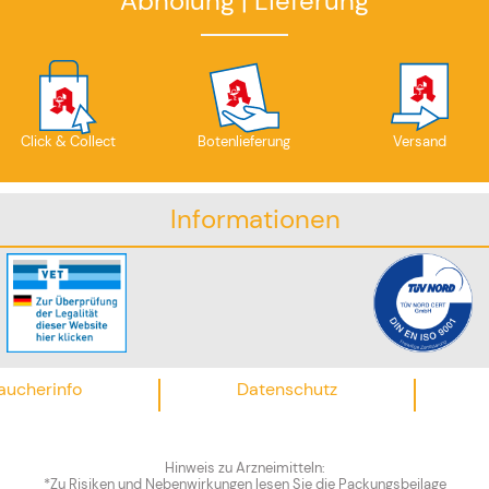
Abholung | Lieferung
Click & Collect
Botenlieferung
Versand
Informationen
aucherinfo
Datenschutz
Hinweis zu Arzneimitteln:
*Zu Risiken und Nebenwirkungen lesen Sie die Packungsbeilage