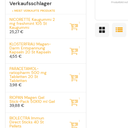
Verkaufsschlager
» MEIST VERKAUFTE PRODUKTE
NICORETTE Kaugummi 2
1
mg freshmint
105 St
Kaugummi
25,27 €
KLOSTERFRAU Magen-
1
Darm Entspannung
Kapseln
20 St
Kapseln
4,55 €
PARACETAMOL-
ratiopharm 500 mg
1
Tabletten
20 St
Tabletten
3,98 €
RIOPAN Magen Gel
1
Stick-Pack
50X10 ml
Gel
39,88 €
BIOLECTRA Immun
1
Direct Sticks
40 St
Pellets