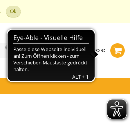
.
Ok
0,00 €