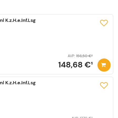
 K.z.H.e.Inf.Lsg
AVP
:
156,50 €
²
148,68 €
¹
 K.z.H.e.Inf.Lsg