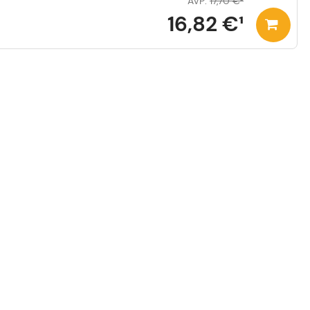
AVP
:
17,70 €
²
16,82 €
¹