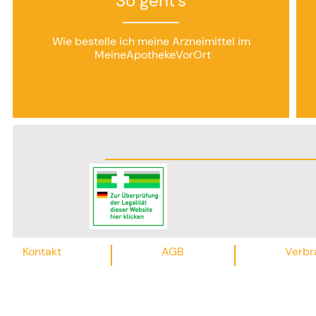
So geht's
Wie bestelle ich meine Arzneimittel im
MeineApothekeVorOrt
Kontakt
AGB
Verbr