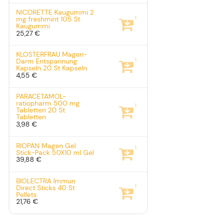
NICORETTE Kaugummi 2
1
mg freshmint
105 St
Kaugummi
25,27 €
KLOSTERFRAU Magen-
1
Darm Entspannung
Kapseln
20 St
Kapseln
4,55 €
PARACETAMOL-
ratiopharm 500 mg
1
Tabletten
20 St
Tabletten
3,98 €
RIOPAN Magen Gel
1
Stick-Pack
50X10 ml
Gel
39,88 €
BIOLECTRA Immun
1
Direct Sticks
40 St
Pellets
21,76 €