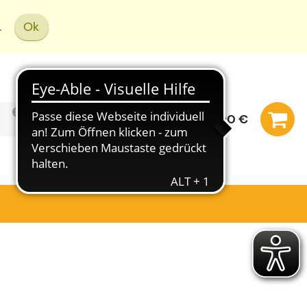
.
Ok
0,00 €