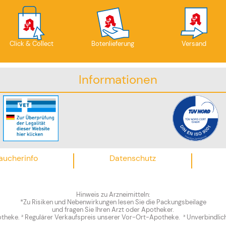
Click & Collect
Botenlieferung
Versand
Informationen
aucherinfo
Datenschutz
Hinweis zu Arzneimitteln:
*Zu Risiken und Nebenwirkungen lesen Sie die Packungsbeilage
und fragen Sie Ihren Arzt oder Apotheker.
theke. ² Regulärer Verkaufspreis unserer Vor-Ort-Apotheke. ³ Unverbindlic