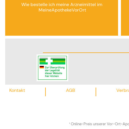
Wie bestelle ich meine Arzneimittel im
MeineApothekeVorOrt
Kontakt
AGB
Verbr
¹ Online-Preis unserer Vor-Ort-Apo