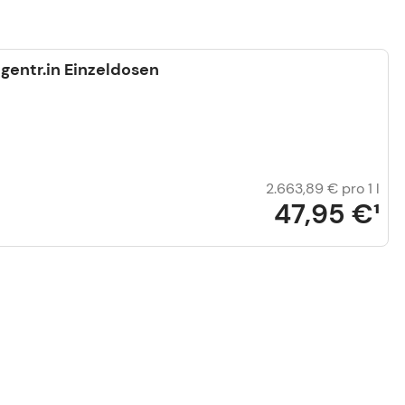
ntr.in Einzeldosen
2.663,89 €
pro 1 l
47,95 €
¹