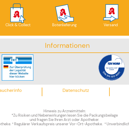
Click & Collect
Botenlieferung
Versand
Informationen
aucherinfo
Datenschutz
Hinweis zu Arzneimitteln:
*Zu Risiken und Nebenwirkungen lesen Sie die Packungsbeilage
und fragen Sie Ihren Arzt oder Apotheker.
theke. ² Regulärer Verkaufspreis unserer Vor-Ort-Apotheke. ³ Unverbindlic