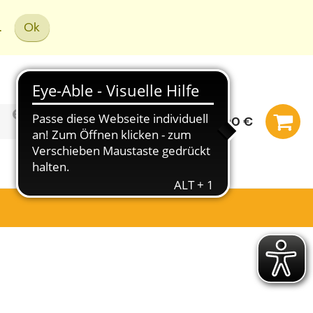
.
Ok
0,00 €