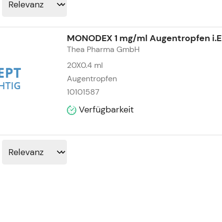
MONODEX 1 mg/ml Augentropfen i.Ei
Thea Pharma GmbH
20X0.4
ml
Augentropfen
10101587
Verfügbarkeit