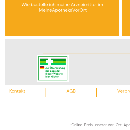
Wie bestelle ich meine Arzneimittel im
MeineApothekeVorOrt
Kontakt
AGB
Verbr
¹ Online-Preis unserer Vor-Ort-Apo