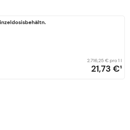
nzeldosisbehältn.
2.716,25 €
pro 1 l
21,73 €
¹