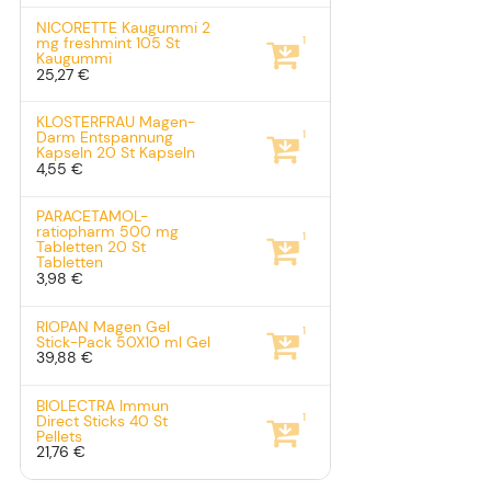
NICORETTE Kaugummi 2
1
mg freshmint
105 St
Kaugummi
25,27 €
KLOSTERFRAU Magen-
1
Darm Entspannung
Kapseln
20 St
Kapseln
4,55 €
PARACETAMOL-
ratiopharm 500 mg
1
Tabletten
20 St
Tabletten
3,98 €
RIOPAN Magen Gel
1
Stick-Pack
50X10 ml
Gel
39,88 €
BIOLECTRA Immun
1
Direct Sticks
40 St
Pellets
21,76 €