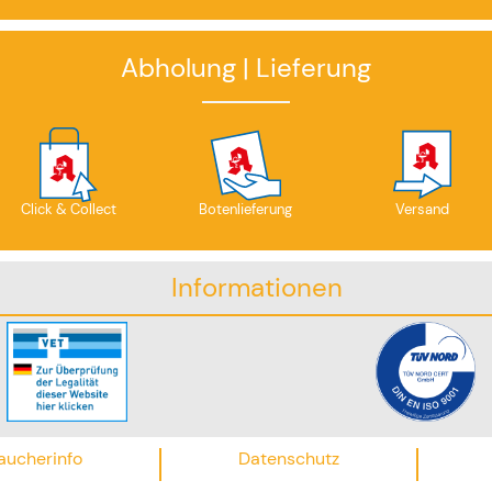
Abholung | Lieferung
Click & Collect
Botenlieferung
Versand
Informationen
aucherinfo
Datenschutz