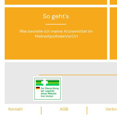
So geht's
Wie bestelle ich meine Arzneimittel im
MeineApothekeVorOrt
Kontakt
AGB
Verbr