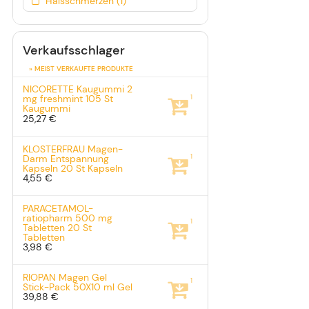
Halsschmerzen (1)
Verkaufsschlager
» MEIST VERKAUFTE PRODUKTE
NICORETTE Kaugummi 2
1
mg freshmint
105 St
Kaugummi
25,27 €
KLOSTERFRAU Magen-
1
Darm Entspannung
Kapseln
20 St
Kapseln
4,55 €
PARACETAMOL-
ratiopharm 500 mg
1
Tabletten
20 St
Tabletten
3,98 €
RIOPAN Magen Gel
1
Stick-Pack
50X10 ml
Gel
39,88 €