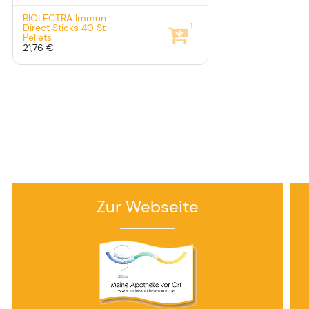
BIOLECTRA Immun
1
Direct Sticks
40 St
Pellets
21,76 €
Zur Webseite