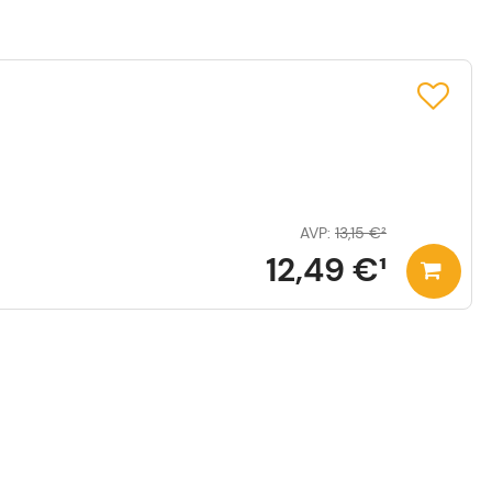
AVP
:
13,15 €
²
12,49 €
¹