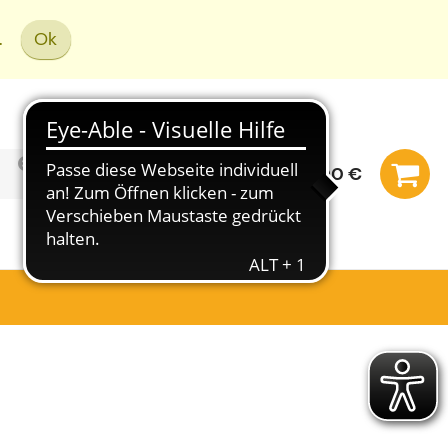
.
Ok
0,00 €