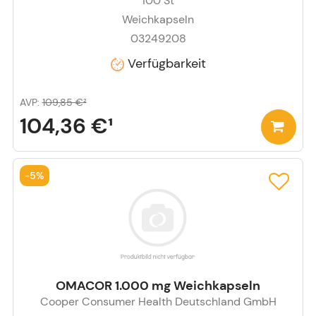
100
St
Weichkapseln
03249208
Verfügbarkeit
AVP
:
109,85 €
²
104,36 €
¹
-
5%
OMACOR 1.000 mg Weichkapseln
Cooper Consumer Health Deutschland GmbH