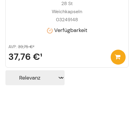
28
St
Weichkapseln
03249148
Verfügbarkeit
AVP
:
39,75 €
²
37,76 €
¹