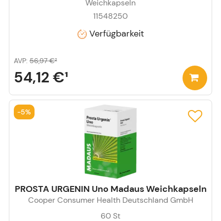
Weichkapseln
11548250
Verfügbarkeit
AVP
:
56,97 €
²
54,12 €
¹
-
5%
PROSTA URGENIN Uno Madaus Weichkapseln
Cooper Consumer Health Deutschland GmbH
60
St