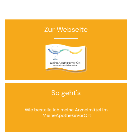
Zur Webseite
So geht's
Wie bestelle ich meine Arzneimittel im
MeineApothekeVorOrt