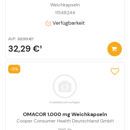
Weichkapseln
11548244
Verfügbarkeit
AVP
:
33,99 €
²
32,29 €
¹
-
5%
OMACOR 1.000 mg Weichkapseln
Cooper Consumer Health Deutschland GmbH