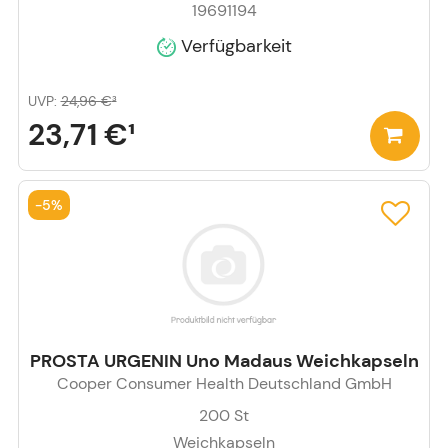
19691194
Verfügbarkeit
UVP
:
24,96 €
³
23,71 €
¹
-
5%
PROSTA URGENIN Uno Madaus Weichkapseln
Cooper Consumer Health Deutschland GmbH
200
St
Weichkapseln