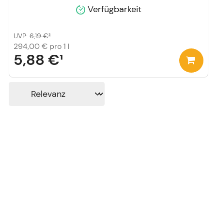
Verfügbarkeit
UVP
:
6,19 €
³
294,00 €
pro 1 l
5,88 €
¹