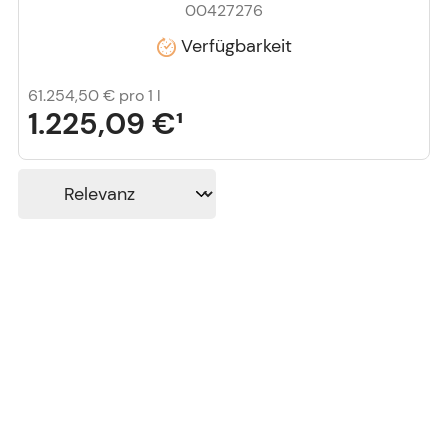
00427276
Verfügbarkeit
61.254,50 €
pro 1 l
1.225,09 €
¹